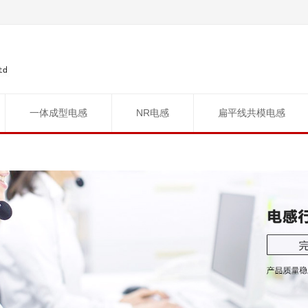
一体成型电感
NR电感
扁平线共模电感