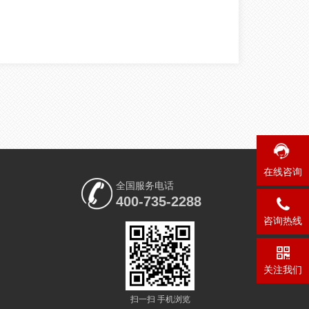
在线咨询
全国服务电话
400-735-2288
咨询热线
关注我们
扫一扫 手机浏览