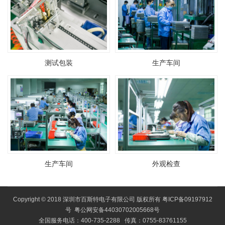
测试包装
生产车间
生产车间
外观检查
Copyright © 2018 深圳市百斯特电子有限公司 版权所有
粤ICP备09197912
号
粤公网安备44030702005668号
全国服务电话：400-735-2288 传真：0755-83761155