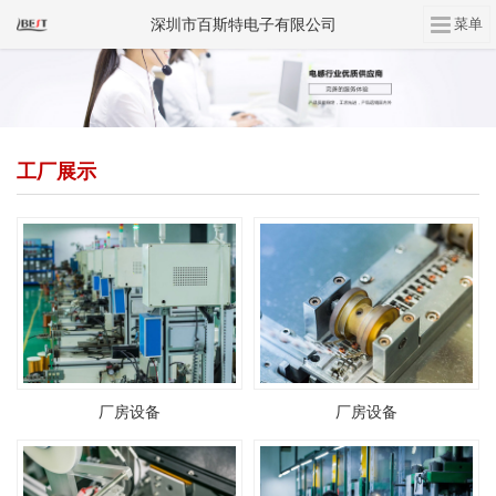
深圳市百斯特电子有限公司
工厂展示
厂房设备
厂房设备