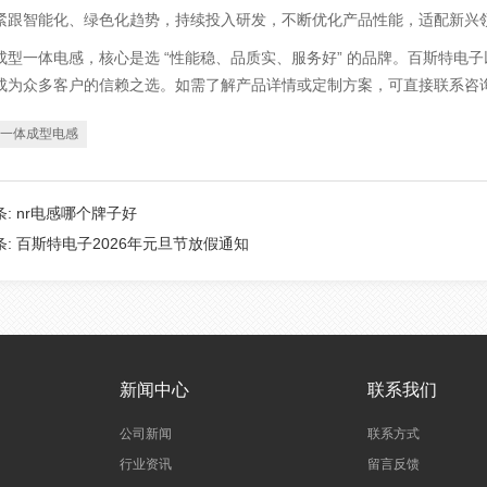
紧跟智能化、绿色化趋势，持续投入研发，不断优化产品性能，适配新兴领
成型一体电感，核心是选 “性能稳、品质实、服务好” 的品牌。百斯特电
成为众多客户的信赖之选。如需了解产品详情或定制方案，可直接联系咨询
一体成型电感
条:
nr电感哪个牌子好
条:
百斯特电子2026年元旦节放假通知
新闻中心
联系我们
公司新闻
联系方式
行业资讯
留言反馈