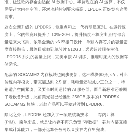
准，让这款内存全面适配 AI 数据中心。毕竟现在的 AI 运算，不仅
需要超大内存空间，还对功耗控制要求极高，LPDDR 正好契合这类
需求。
这次全新升级的 LPDDR6，侧重点和上一代有明显区别。在运行速
度上，它的带宽只提升了 10%~20%，提升幅度不算突出;但存储容
量迎来大飞跃。依靠全新的 x6 窄接口设计，单颗内存芯片的容量密
度直接翻倍，最终目标做到单芯片 512GB，远远超过现在主流
LPDDR5 系列的容量上限，完美承接 AI 训练、推理时庞大的数据存
储需求。
配套的 SOCAMM2 内存模块也同步更新，这种模块体积小巧，对比
传统内存模块，带宽能达到 2.5 倍，耗电量还能减少三分之一，特
别适合空间紧凑、又要长时间运转的 AI 服务器。而且新标准还兼顾
了老设备升级，此前美光就已经推出 256GB 版本的 LPDDR5X
SOCAMM2 模块，老款产品可以平稳过渡到 LPDDR6。
除此之外，LPDDR6 还加入了一项硬核新技术 ——存内计算
(PIM)。简单来说，就是让内存不再只负责 “存数据”，芯片内部直接
集成计算能力，一部分运算任务可以直接在内存里完成。