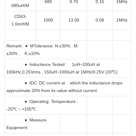
680
9.70
0.15
1MHz
680uH/M
CD43-
1000
13.00
0.08
1MHz
1.0mH/M
Remark: ● MTolerance: N:±30% , M:
±20% , K:±10%
● Inductance Tested : 1uH~100uH at
100kHz,0.25Vrms , 150uH~1000uH at 1MHz/0.25V (20℃)
● IDC: DC current at which the inductance drops
approximate 20% from its value without current
● Operating Temperature :
-25℃ ~ +105℃
● Measure
Equipment: